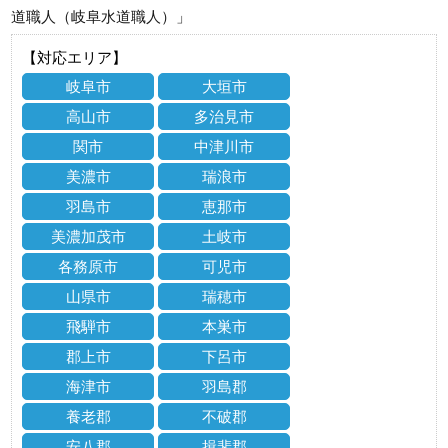
道職人（岐阜水道職人）」
【対応エリア】
岐阜市
大垣市
高山市
多治見市
関市
中津川市
美濃市
瑞浪市
羽島市
恵那市
美濃加茂市
土岐市
各務原市
可児市
山県市
瑞穂市
飛騨市
本巣市
郡上市
下呂市
海津市
羽島郡
養老郡
不破郡
安八郡
揖斐郡