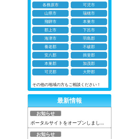
各務原市
可児市
山県市
瑞穂市
飛騨市
本巣市
郡上市
下呂市
海津市
羽島郡
養老郡
不破郡
安八郡
揖斐郡
本巣郡
加茂郡
可児郡
大野郡
その他の地域の方もご相談ください！
最新情報
お知らせ
ポータルサイトをオープンしまし...
お知らせ