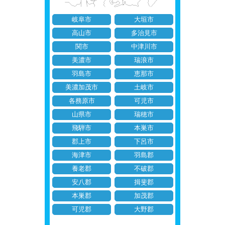
岐阜市
大垣市
高山市
多治見市
関市
中津川市
美濃市
瑞浪市
羽島市
恵那市
美濃加茂市
土岐市
各務原市
可児市
山県市
瑞穂市
飛騨市
本巣市
郡上市
下呂市
海津市
羽島郡
養老郡
不破郡
安八郡
揖斐郡
本巣郡
加茂郡
可児郡
大野郡