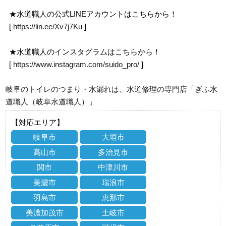
★水道職人の公式LINEアカウントはこちらから！
[
https://lin.ee/Xv7j7Ku
]
★水道職人のインスタグラムはこちらから！
[
https://www.instagram.com/suido_pro/
]
岐阜のトイレのつまり・水漏れは、水道修理の専門店「ぎふ水
道職人（岐阜水道職人）」
【対応エリア】
岐阜市
大垣市
高山市
多治見市
関市
中津川市
美濃市
瑞浪市
羽島市
恵那市
美濃加茂市
土岐市