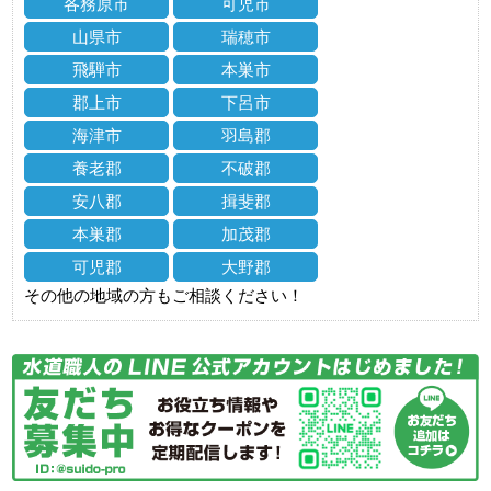
各務原市
可児市
山県市
瑞穂市
飛騨市
本巣市
郡上市
下呂市
海津市
羽島郡
養老郡
不破郡
安八郡
揖斐郡
本巣郡
加茂郡
可児郡
大野郡
その他の地域の方もご相談ください！