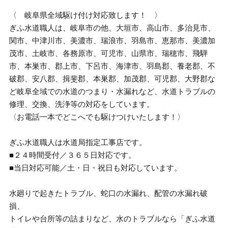
〈 岐阜県全域駆け付け対応致します！ 〉
ぎふ水道職人は、岐阜市の他、大垣市、高山市、多治見市、
関市、中津川市、美濃市、瑞浪市、羽島市、恵那市、美濃加
茂市、土岐市、各務原市、可児市、山県市、瑞穂市、飛騨
市、本巣市、郡上市、下呂市、海津市、羽島郡、養老郡、不
破郡、安八郡、揖斐郡、本巣郡、加茂郡、可児郡、大野郡な
ど岐阜全域での水道のつまり・水漏れなど、水道トラブルの
修理、交換、洗浄等の対応をしています。
〈お電話一本でどこへでも駆けつけいたします！〉
ぎふ水道職人は水道局指定工事店です。
■２４時間受付／３６５日対応です。
■当日対応可能／土・日・祝日も対応しています。
水廻りで起きたトラブル、蛇口の水漏れ、配管の水漏れ破
損、
トイレや台所等の詰まりなど、水のトラブルなら「ぎふ水道