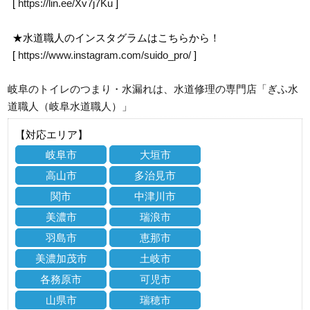
[
https://lin.ee/Xv7j7Ku
]
★水道職人のインスタグラムはこちらから！
[
https://www.instagram.com/suido_pro/
]
岐阜のトイレのつまり・水漏れは、水道修理の専門店「ぎふ水
道職人（岐阜水道職人）」
【対応エリア】
岐阜市
大垣市
高山市
多治見市
関市
中津川市
美濃市
瑞浪市
羽島市
恵那市
美濃加茂市
土岐市
各務原市
可児市
山県市
瑞穂市