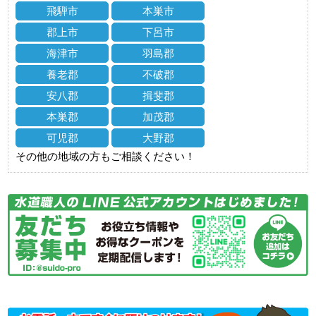
飛騨市
本巣市
郡上市
下呂市
海津市
羽島郡
養老郡
不破郡
安八郡
揖斐郡
本巣郡
加茂郡
可児郡
大野郡
その他の地域の方もご相談ください！