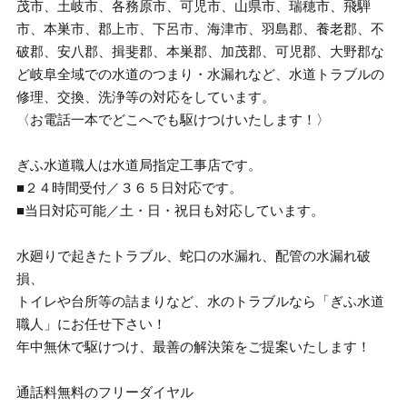
茂市、土岐市、各務原市、可児市、山県市、瑞穂市、飛騨
市、本巣市、郡上市、下呂市、海津市、羽島郡、養老郡、不
破郡、安八郡、揖斐郡、本巣郡、加茂郡、可児郡、大野郡な
ど岐阜全域での水道のつまり・水漏れなど、水道トラブルの
修理、交換、洗浄等の対応をしています。
〈お電話一本でどこへでも駆けつけいたします！〉
ぎふ水道職人は水道局指定工事店です。
■２４時間受付／３６５日対応です。
■当日対応可能／土・日・祝日も対応しています。
水廻りで起きたトラブル、蛇口の水漏れ、配管の水漏れ破
損、
トイレや台所等の詰まりなど、水のトラブルなら「ぎふ水道
職人」にお任せ下さい！
年中無休で駆けつけ、最善の解決策をご提案いたします！
通話料無料のフリーダイヤル