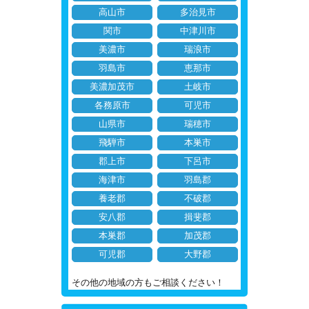
高山市
多治見市
関市
中津川市
美濃市
瑞浪市
羽島市
恵那市
美濃加茂市
土岐市
各務原市
可児市
山県市
瑞穂市
飛騨市
本巣市
郡上市
下呂市
海津市
羽島郡
養老郡
不破郡
安八郡
揖斐郡
本巣郡
加茂郡
可児郡
大野郡
その他の地域の方もご相談ください！