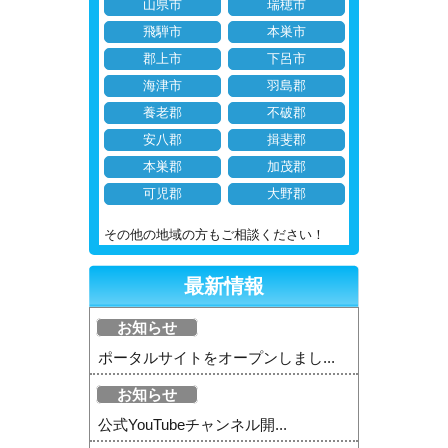
山県市
瑞穂市
飛騨市
本巣市
郡上市
下呂市
海津市
羽島郡
養老郡
不破郡
安八郡
揖斐郡
本巣郡
加茂郡
可児郡
大野郡
その他の地域の方もご相談ください！
最新情報
お知らせ
ポータルサイトをオープンしまし...
お知らせ
公式YouTubeチャンネル開...