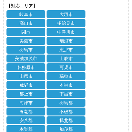
【対応エリア】
岐阜市
大垣市
高山市
多治見市
関市
中津川市
美濃市
瑞浪市
羽島市
恵那市
美濃加茂市
土岐市
各務原市
可児市
山県市
瑞穂市
飛騨市
本巣市
郡上市
下呂市
海津市
羽島郡
養老郡
不破郡
安八郡
揖斐郡
本巣郡
加茂郡