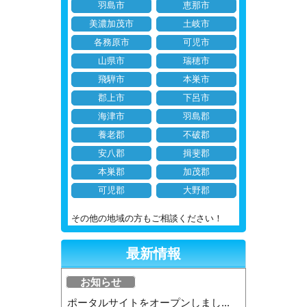
羽島市
恵那市
美濃加茂市
土岐市
各務原市
可児市
山県市
瑞穂市
飛騨市
本巣市
郡上市
下呂市
海津市
羽島郡
養老郡
不破郡
安八郡
揖斐郡
本巣郡
加茂郡
可児郡
大野郡
その他の地域の方もご相談ください！
最新情報
お知らせ
ポータルサイトをオープンしまし...