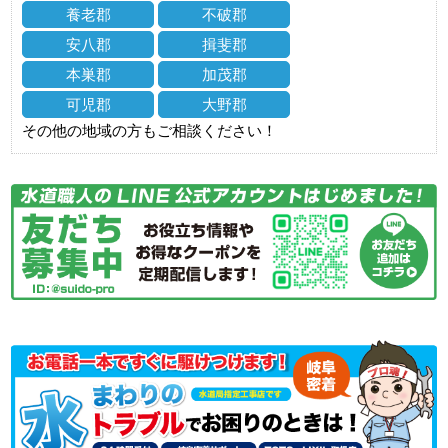
養老郡
不破郡
安八郡
揖斐郡
本巣郡
加茂郡
可児郡
大野郡
その他の地域の方もご相談ください！