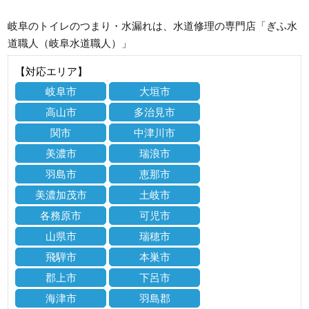
岐阜のトイレのつまり・水漏れは、水道修理の専門店「ぎふ水
道職人（岐阜水道職人）」
【対応エリア】
岐阜市
大垣市
高山市
多治見市
関市
中津川市
美濃市
瑞浪市
羽島市
恵那市
美濃加茂市
土岐市
各務原市
可児市
山県市
瑞穂市
飛騨市
本巣市
郡上市
下呂市
海津市
羽島郡