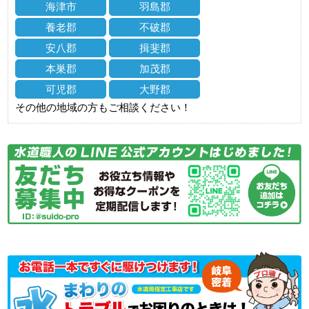
海津市
羽島郡
養老郡
不破郡
安八郡
揖斐郡
本巣郡
加茂郡
可児郡
大野郡
その他の地域の方もご相談ください！