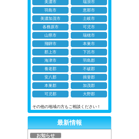
美濃市
瑞浪市
羽島市
恵那市
美濃加茂市
土岐市
各務原市
可児市
山県市
瑞穂市
飛騨市
本巣市
郡上市
下呂市
海津市
羽島郡
養老郡
不破郡
安八郡
揖斐郡
本巣郡
加茂郡
可児郡
大野郡
その他の地域の方もご相談ください！
最新情報
お知らせ