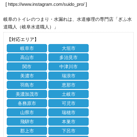
[
https://www.instagram.com/suido_pro/
]
岐阜のトイレのつまり・水漏れは、水道修理の専門店「ぎふ水
道職人（岐阜水道職人）」
【対応エリア】
岐阜市
大垣市
高山市
多治見市
関市
中津川市
美濃市
瑞浪市
羽島市
恵那市
美濃加茂市
土岐市
各務原市
可児市
山県市
瑞穂市
飛騨市
本巣市
郡上市
下呂市