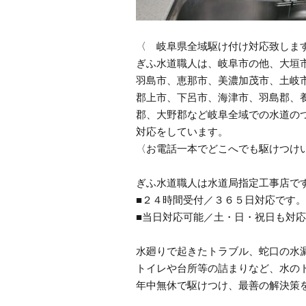
〈 岐阜県全域駆け付け対応致しま
ぎふ水道職人は、岐阜市の他、大垣
羽島市、恵那市、美濃加茂市、土岐
郡上市、下呂市、海津市、羽島郡、
郡、大野郡など岐阜全域での水道の
対応をしています。
〈お電話一本でどこへでも駆けつけ
ぎふ水道職人は水道局指定工事店で
■２４時間受付／３６５日対応です。
■当日対応可能／土・日・祝日も対
水廻りで起きたトラブル、蛇口の水
トイレや台所等の詰まりなど、水の
年中無休で駆けつけ、最善の解決策