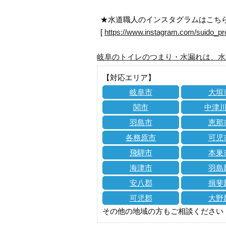
★水道職人のインスタグラムはこち
[
https://www.instagram.com/suido_pr
岐阜のトイレのつまり・水漏れは、水
【対応エリア】
岐阜市
大垣
関市
中津
羽島市
恵那
各務原市
可児
飛騨市
本巣
海津市
羽島
安八郡
揖斐
可児郡
大野
その他の地域の方もご相談ください