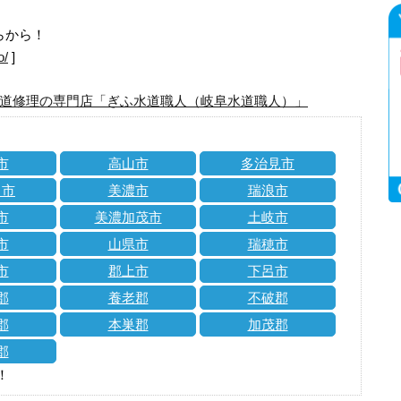
らから！
o/
]
道修理の専門店「ぎふ水道職人（岐阜水道職人）」
市
高山市
多治見市
川市
美濃市
瑞浪市
市
美濃加茂市
土岐市
市
山県市
瑞穂市
市
郡上市
下呂市
郡
養老郡
不破郡
郡
本巣郡
加茂郡
郡
！