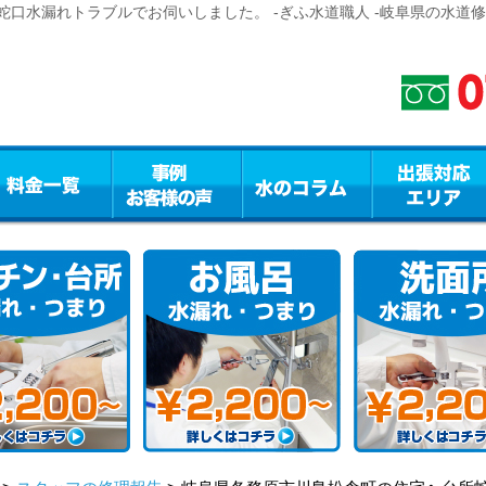
口水漏れトラブルでお伺いしました。 -ぎふ水道職人 -岐阜県の水道