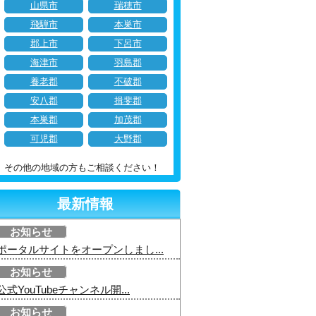
山県市
瑞穂市
飛騨市
本巣市
郡上市
下呂市
海津市
羽島郡
養老郡
不破郡
安八郡
揖斐郡
本巣郡
加茂郡
可児郡
大野郡
その他の地域の方もご相談ください！
最新情報
お知らせ
ポータルサイトをオープンしまし...
お知らせ
公式YouTubeチャンネル開...
お知らせ