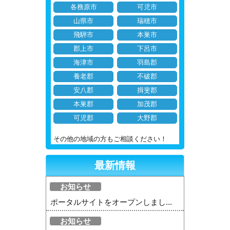
各務原市
可児市
山県市
瑞穂市
飛騨市
本巣市
郡上市
下呂市
海津市
羽島郡
養老郡
不破郡
安八郡
揖斐郡
本巣郡
加茂郡
可児郡
大野郡
その他の地域の方もご相談ください！
最新情報
お知らせ
ポータルサイトをオープンしまし...
お知らせ