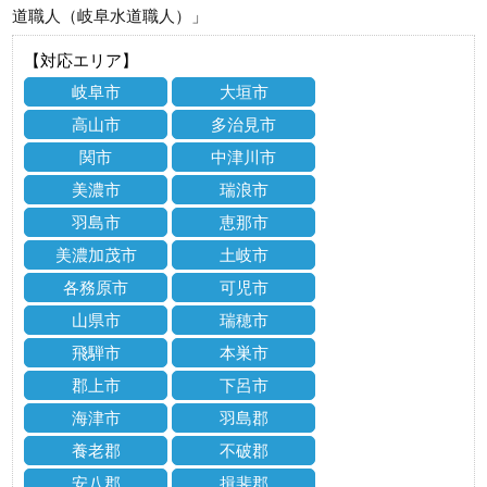
道職人（岐阜水道職人）」
【対応エリア】
岐阜市
大垣市
高山市
多治見市
関市
中津川市
美濃市
瑞浪市
羽島市
恵那市
美濃加茂市
土岐市
各務原市
可児市
山県市
瑞穂市
飛騨市
本巣市
郡上市
下呂市
海津市
羽島郡
養老郡
不破郡
安八郡
揖斐郡