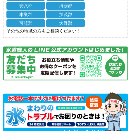
安八郡
揖斐郡
本巣郡
加茂郡
可児郡
大野郡
その他の地域の方もご相談ください！