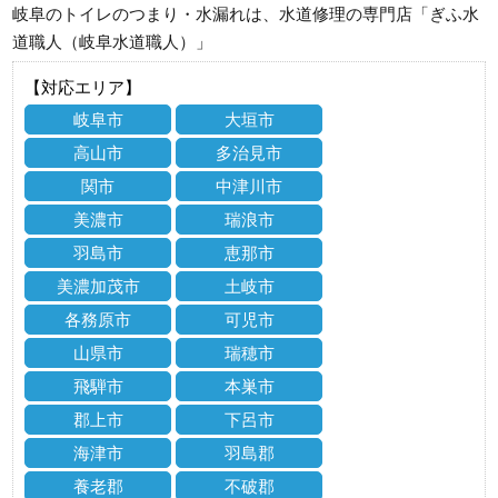
岐阜のトイレのつまり・水漏れは、水道修理の専門店「ぎふ水
道職人（岐阜水道職人）」
【対応エリア】
岐阜市
大垣市
高山市
多治見市
関市
中津川市
美濃市
瑞浪市
羽島市
恵那市
美濃加茂市
土岐市
各務原市
可児市
山県市
瑞穂市
飛騨市
本巣市
郡上市
下呂市
海津市
羽島郡
養老郡
不破郡