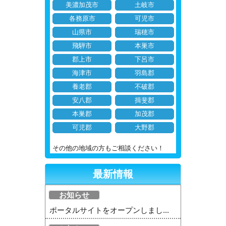
美濃加茂市
土岐市
各務原市
可児市
山県市
瑞穂市
飛騨市
本巣市
郡上市
下呂市
海津市
羽島郡
養老郡
不破郡
安八郡
揖斐郡
本巣郡
加茂郡
可児郡
大野郡
その他の地域の方もご相談ください！
最新情報
お知らせ
ポータルサイトをオープンしまし...