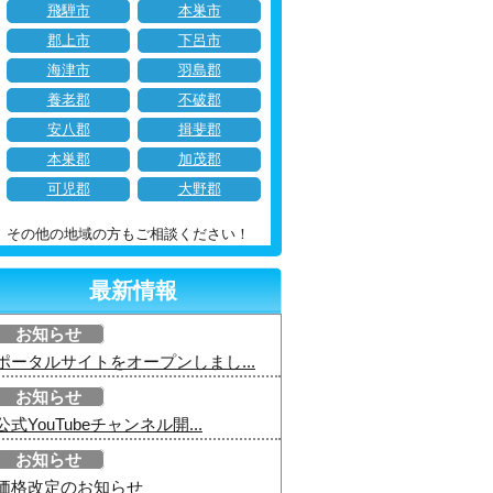
飛騨市
本巣市
郡上市
下呂市
海津市
羽島郡
養老郡
不破郡
安八郡
揖斐郡
本巣郡
加茂郡
可児郡
大野郡
その他の地域の方もご相談ください！
最新情報
お知らせ
ポータルサイトをオープンしまし...
お知らせ
公式YouTubeチャンネル開...
お知らせ
価格改定のお知らせ