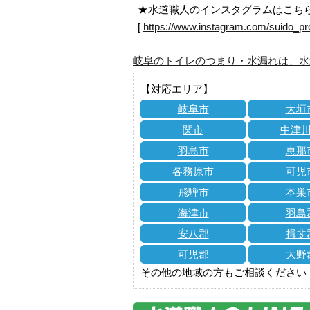
★水道職人のインスタグラムはこち
[
https://www.instagram.com/suido_pr
岐阜のトイレのつまり・水漏れは、水
【対応エリア】
岐阜市
大垣
関市
中津
羽島市
恵那
各務原市
可児
飛騨市
本巣
海津市
羽島
安八郡
揖斐
可児郡
大野
その他の地域の方もご相談ください