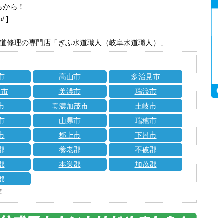
らから！
o/
]
道修理の専門店「ぎふ水道職人（岐阜水道職人）」
市
高山市
多治見市
川市
美濃市
瑞浪市
市
美濃加茂市
土岐市
市
山県市
瑞穂市
市
郡上市
下呂市
郡
養老郡
不破郡
郡
本巣郡
加茂郡
郡
！