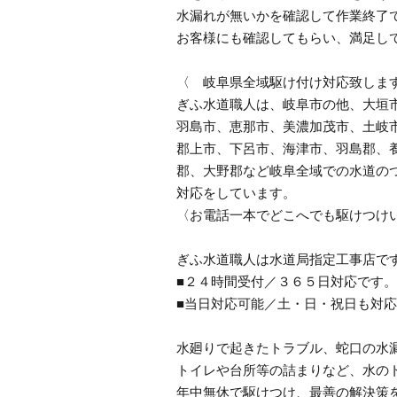
水漏れが無いかを確認して作業終了
お客様にも確認してもらい、満足し
〈 岐阜県全域駆け付け対応致しま
ぎふ水道職人は、岐阜市の他、大垣
羽島市、恵那市、美濃加茂市、土岐
郡上市、下呂市、海津市、羽島郡、
郡、大野郡など岐阜全域での水道の
対応をしています。
〈お電話一本でどこへでも駆けつけ
ぎふ水道職人は水道局指定工事店で
■２４時間受付／３６５日対応です。
■当日対応可能／土・日・祝日も対
水廻りで起きたトラブル、蛇口の水
トイレや台所等の詰まりなど、水の
年中無休で駆けつけ、最善の解決策