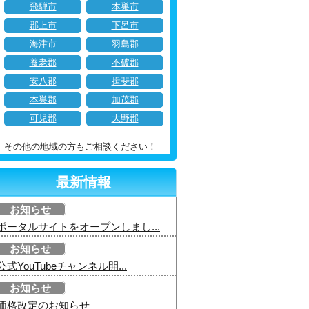
飛騨市
本巣市
郡上市
下呂市
海津市
羽島郡
養老郡
不破郡
安八郡
揖斐郡
本巣郡
加茂郡
可児郡
大野郡
その他の地域の方もご相談ください！
最新情報
お知らせ
ポータルサイトをオープンしまし...
お知らせ
公式YouTubeチャンネル開...
お知らせ
価格改定のお知らせ