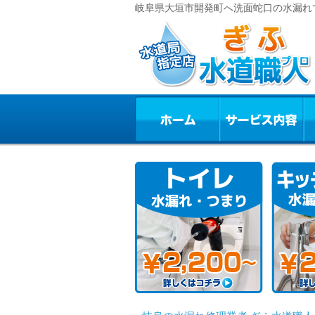
岐阜県大垣市開発町へ洗面蛇口の水漏れで