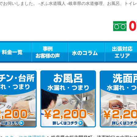
お伺いしました。 -ぎふ水道職人 -岐阜県の水道修理、お風呂、トイ