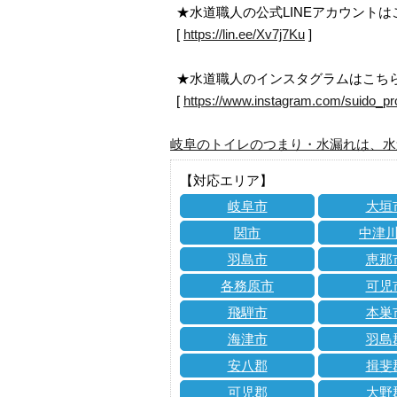
★水道職人の公式LINEアカウント
[
https://lin.ee/Xv7j7Ku
]
★水道職人のインスタグラムはこち
[
https://www.instagram.com/suido_pr
岐阜のトイレのつまり・水漏れは、水
【対応エリア】
岐阜市
大垣
関市
中津
羽島市
恵那
各務原市
可児
飛騨市
本巣
海津市
羽島
安八郡
揖斐
可児郡
大野