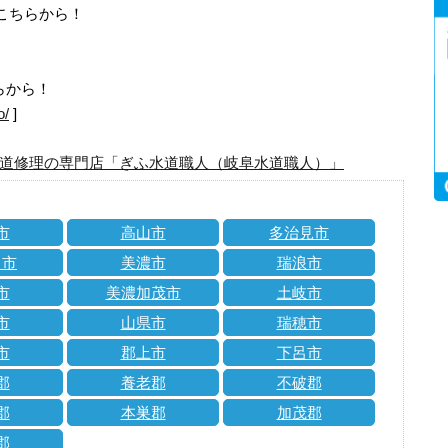
はこちらから！
らから！
o/
]
道修理の専門店「ぎふ水道職人（岐阜水道職人）」
市
高山市
多治見市
川市
美濃市
瑞浪市
市
美濃加茂市
土岐市
市
山県市
瑞穂市
市
郡上市
下呂市
郡
養老郡
不破郡
郡
本巣郡
加茂郡
郡