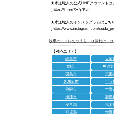
★水道職人の公式LINEアカウント
[
https://lin.ee/Xv7j7Ku
]
★水道職人のインスタグラムはこち
[
https://www.instagram.com/suido_pr
岐阜のトイレのつまり・水漏れは、水
【対応エリア】
岐阜市
大垣
関市
中津
羽島市
恵那
各務原市
可児
飛騨市
本巣
海津市
羽島
安八郡
揖斐
可児郡
大野