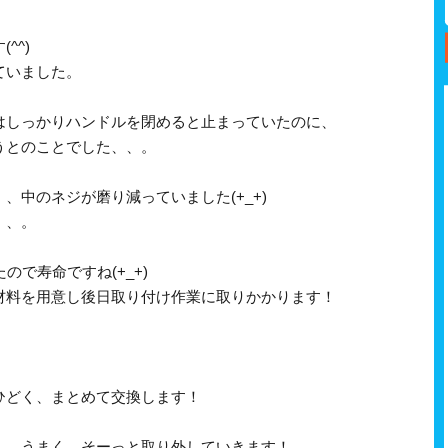
^^)
ていました。
はしっかりハンドルを閉めると止まっていたのに、
うとのことでした、、。
、中のネジが磨り減っていました(+_+)
、、。
ので寿命ですね(+_+)
材料を用意し後日取り付け作業に取りかかります！
ひどく、まとめて交換します！
、。うまく、そーっと取り外していきます！