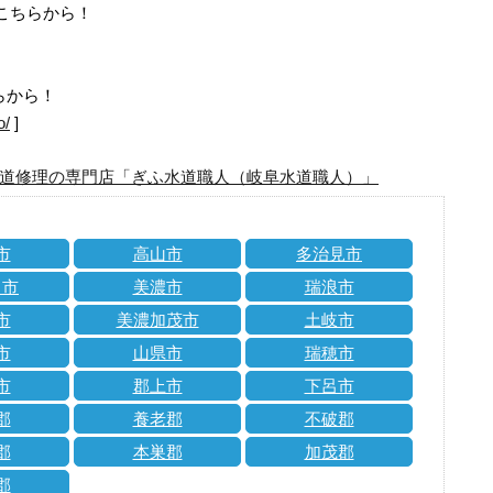
はこちらから！
らから！
o/
]
道修理の専門店「ぎふ水道職人（岐阜水道職人）」
市
高山市
多治見市
川市
美濃市
瑞浪市
市
美濃加茂市
土岐市
市
山県市
瑞穂市
市
郡上市
下呂市
郡
養老郡
不破郡
郡
本巣郡
加茂郡
郡