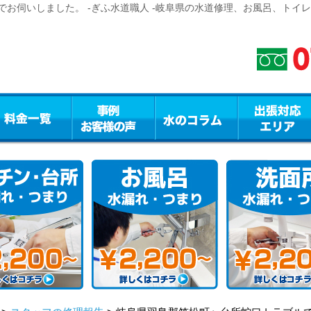
お伺いしました。 -ぎふ水道職人 -岐阜県の水道修理、お風呂、トイ