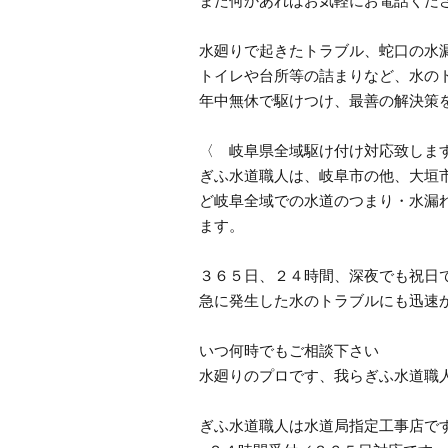
また何かあればお気軽にお電話くださ
水廻りで起きたトラブル、蛇口の水
トイレや台所等の詰まりなど、水の
年中無休で駆けつけ、最善の解決策
〈 岐阜県全域駆け付け対応致しま
ぎふ水道職人は、岐阜市の他、大垣
ど岐阜全域での水道のつまり・水漏
ます。
３６５日、２４時間、深夜でも祝日
急に発生した水のトラブルにも迅速
いつ何時でもご相談下さい
水廻りのプロです、我らぎふ水道職
ぎふ水道職人は水道局指定工事店で