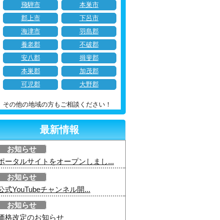
飛騨市
本巣市
郡上市
下呂市
海津市
羽島郡
養老郡
不破郡
安八郡
揖斐郡
本巣郡
加茂郡
可児郡
大野郡
その他の地域の方もご相談ください！
最新情報
お知らせ
ポータルサイトをオープンしまし...
お知らせ
公式YouTubeチャンネル開...
お知らせ
価格改定のお知らせ