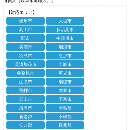
道職人（岐阜水道職人）」
【対応エリア】
岐阜市
大垣市
高山市
多治見市
関市
中津川市
美濃市
瑞浪市
羽島市
恵那市
美濃加茂市
土岐市
各務原市
可児市
山県市
瑞穂市
飛騨市
本巣市
郡上市
下呂市
海津市
羽島郡
養老郡
不破郡
安八郡
揖斐郡