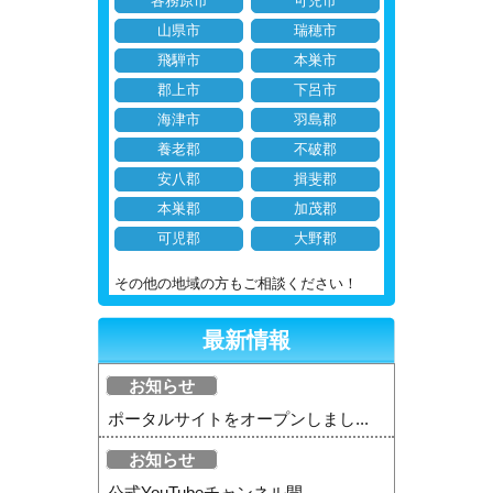
各務原市
可児市
山県市
瑞穂市
飛騨市
本巣市
郡上市
下呂市
海津市
羽島郡
養老郡
不破郡
安八郡
揖斐郡
本巣郡
加茂郡
可児郡
大野郡
その他の地域の方もご相談ください！
最新情報
お知らせ
ポータルサイトをオープンしまし...
お知らせ
公式YouTubeチャンネル開...